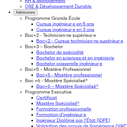
RH & Management
QSE & Développement Durable
Admissions
Programme Grande École
Cursus ingénieur·e en 5 ans
Cursus ingénieur·e en 3 ans
Bac+2 - Technicien·ne supérieur·e
Bac+2 - Cursus technicien·ne supérieur·e
Bac+3 – Bachelor
Bachelor de spécialité
Bachelor en sciences et en ingénierie
Bachelor passerelle ingénieur·e
Bac+5 – Mastère Professionnel
Bac+5 - Mastère professionnel
Bac +6 - Mastère Spécialisé®
Bac+6 – Mastère Spécialisé®
Programme Executive
Certificat
Mastère Spécialisé®
Formation professionnelle
Formation d’ingénieur·e
Ingénieur Diplômé par l’État (IDPE)
Validation des acquis de l’expérience (VAE