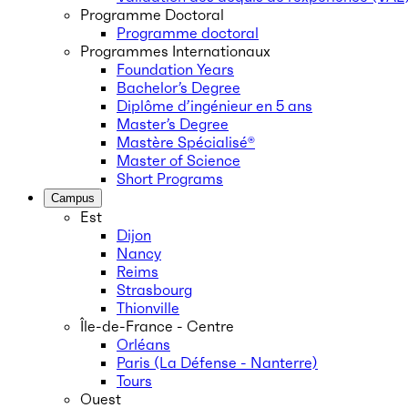
Programme Doctoral
Programme doctoral
Programmes Internationaux
Foundation Years
Bachelor’s Degree
Diplôme d’ingénieur en 5 ans
Master’s Degree
Mastère Spécialisé®
Master of Science
Short Programs
Campus
Est
Dijon
Nancy
Reims
Strasbourg
Thionville
Île-de-France - Centre
Orléans
Paris (La Défense - Nanterre)
Tours
Ouest