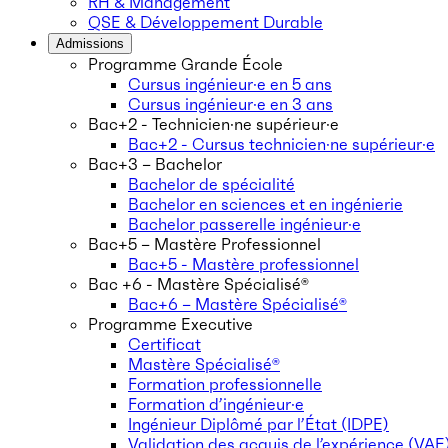
RH & Management
QSE & Développement Durable
Admissions
Programme Grande École
Cursus ingénieur·e en 5 ans
Cursus ingénieur·e en 3 ans
Bac+2 - Technicien·ne supérieur·e
Bac+2 - Cursus technicien·ne supérieur·e
Bac+3 – Bachelor
Bachelor de spécialité
Bachelor en sciences et en ingénierie
Bachelor passerelle ingénieur·e
Bac+5 – Mastère Professionnel
Bac+5 - Mastère professionnel
Bac +6 - Mastère Spécialisé®
Bac+6 – Mastère Spécialisé®
Programme Executive
Certificat
Mastère Spécialisé®
Formation professionnelle
Formation d’ingénieur·e
Ingénieur Diplômé par l’État (IDPE)
Validation des acquis de l’expérience (VAE