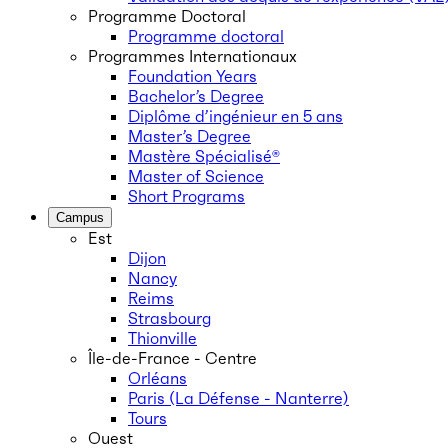
Programme Doctoral
Programme doctoral
Programmes Internationaux
Foundation Years
Bachelor’s Degree
Diplôme d’ingénieur en 5 ans
Master’s Degree
Mastère Spécialisé®
Master of Science
Short Programs
Campus
Est
Dijon
Nancy
Reims
Strasbourg
Thionville
Île-de-France - Centre
Orléans
Paris (La Défense - Nanterre)
Tours
Ouest